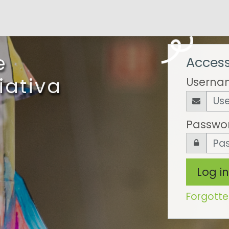
e
Access
iativa
Userna
Passwo
C
Log in
Forgott