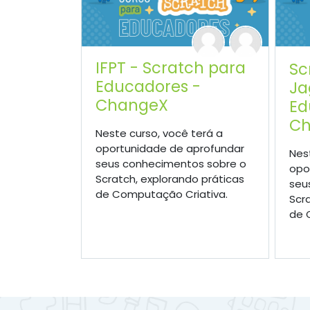
IFPT - Scratch para
Sc
Educadores -
Ja
ChangeX
Ed
Ch
Neste curso, você terá a
oportunidade de aprofundar
Nes
seus conhecimentos sobre o
opo
Scratch, explorando práticas
seu
de Computação Criativa.
Scr
de 